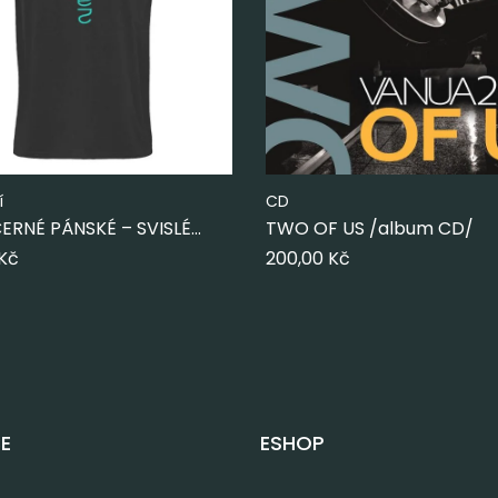
í
CD
ERNÉ PÁNSKÉ – SVISLÉ
TWO OF US /album CD/
Kč
200,00
Kč
E
ESHOP