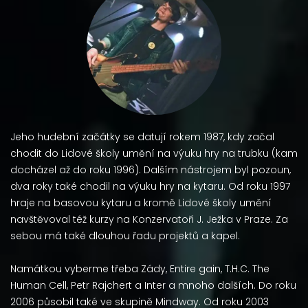
Jeho hudební začátky se datují rokem 1987, kdy začal
chodit do Lidové školy umění na výuku hry na trubku (kam
docházel až do roku 1996). Dalším nástrojem byl pozoun,
dva roky také chodil na výuku hry na kytaru. Od roku 1997
hraje na basovou kytaru a kromě Lidové školy umění
navštěvoval též kurzy na Konzervatoři J. Ježka v Praze. Za
sebou má také dlouhou řadu projektů a kapel.
Namátkou vyberme třeba Zády, Entire gain, T.H.C. The
Human Cell, Petr Rajchert a Inter a mnoho dalších. Do roku
2006 působil také ve skupině Mindway. Od roku 2003