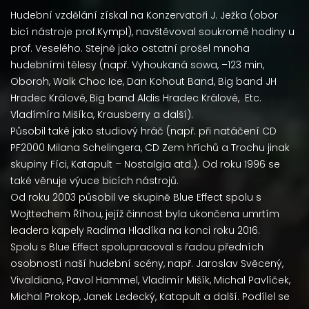
Hudební vzdělání získal na Konzervatoři J. Ježka (obor
bicí nástroje prof.Kympl), navštěvoval soukromě hodiny u
prof. Veselého. Stejně jako ostatní prošel mnoha
hudebními tělesy (např. Vyhoukaná sowa, –123 min,
Oboroh, Walk Choc Ice, Dan Kohout Band, Big band JH
Hradec Králové, Big band Aldis Hradec Králové, Etc.
Vladímíra Mišíka, Krausberry a další).
Působil také jako studiový hráč (např. při natáčení CD
PF2000 Milana Schelingera, CD Zem hříchů a Trochu jinak
skupiny Fíci, Katapult – Nostalgia atd.). Od roku 1996 se
také věnuje výuce bicích nástrojů.
Od roku 2003 působil ve skupině Blue Effect spolu s
Wojttechem Říhou, jejíž činnost byla ukončena umrtím
leadera kapely Radima Hladíka na konci roku 2016.
Spolu s Blue Effect spolupracoval s řadou předních
osobností naší hudební scény, např. Jaroslav Svěcený,
Vivaldiano, Pavol Hammel, Vladimír Mišík, Michal Pavlíček,
Michal Prokop, Janek Ledecký, Katapult a další. Podílel se