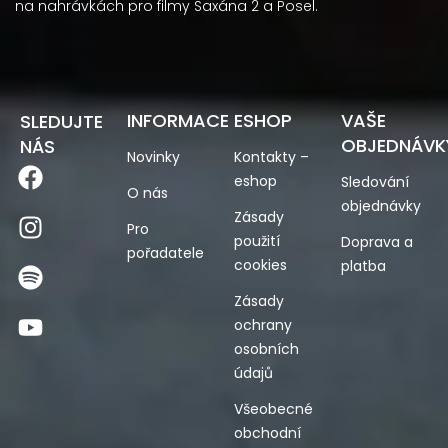
na nahrávkách pro filmy Saxána 2 a Posel.
INFORMACE
ESHOP
VAŠE
SLEDUJTE
OBJEDNÁVK
NÁS
Novinky
Kontakty –
eshop
Sledování
O nás
objednávky
Zásady
Pro
použití
Doprava a
pořadatele
cookies
platba
Zásady
ochrany
osobních
údajů
Všeobecné
obchodní