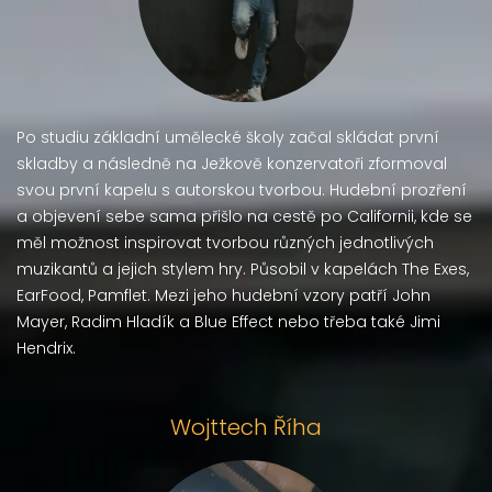
Po studiu základní umělecké školy začal skládat první
skladby a následně na Ježkově konzervatoři zformoval
svou první kapelu s autorskou tvorbou.
Hudební prozření
a objevení sebe sama přišlo na cestě po Californii, kde se
měl možnost inspirovat tvorbou různých jednotlivých
muzikantů a jejich stylem hry.
Působil v kapelách The Exes,
EarFood, Pamflet.
Mezi jeho hudební vzory patří John
Mayer, Radim Hladík a Blue Effect nebo třeba také Jimi
Hendrix.
Wojttech Říha