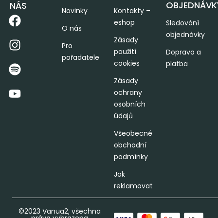
OBJEDNÁVK
NÁS
Novinky
Kontakty –
eshop
Sledování
O nás
objednávky
Zásady
Pro
použití
Doprava a
pořadatele
cookies
platba
Zásady
ochrany
osobních
údajů
Všeobecné
obchodní
podmínky
Jak
reklamovat
©2023 Vanua2, všechna
práva vyhrazena