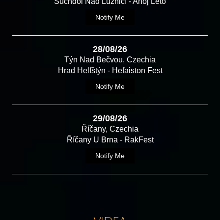
Suchdol Nad Lužnicí - Ahoj Léto
Notify Me
28/08/26
Týn Nad Bečvou, Czechia
Hrad Helfštýn - Hefaiston Fest
Notify Me
29/08/26
Říčany, Czechia
Říčany U Brna - RakFest
Notify Me