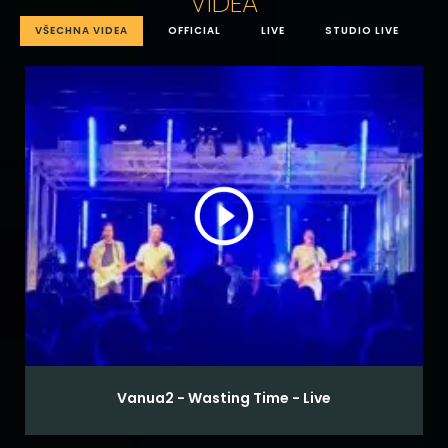
VIDEA
VŠECHNA VIDEA
OFFICIAL
LIVE
STUDIO LIVE
A
Vanua2 - Wasting Time - Live