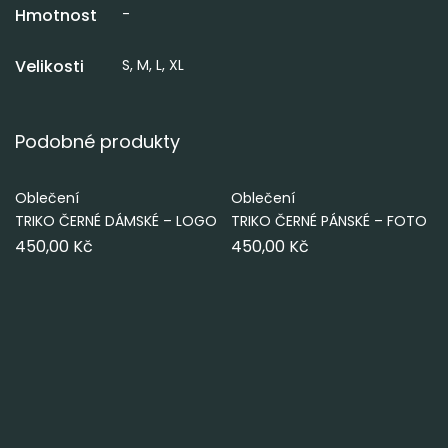
Hmotnost
-
Velikosti
S, M, L, XL
Podobné produkty
VÝBĚR MOŽNOSTÍ
VÝBĚR MOŽNOSTÍ
Oblečení
Oblečení
TRIKO ČERNÉ DÁMSKÉ – LOGO
TRIKO ČERNÉ PÁNSKÉ – FOTO
450,00
Kč
450,00
Kč