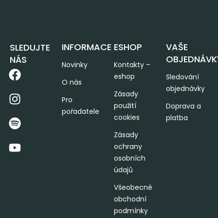
INFORMACE
ESHOP
VAŠE
SLEDUJTE
OBJEDNÁVK
NÁS
Novinky
Kontakty –
eshop
Sledování
O nás
objednávky
Zásady
Pro
použití
Doprava a
pořadatele
cookies
platba
Zásady
ochrany
osobních
údajů
Všeobecné
obchodní
podmínky