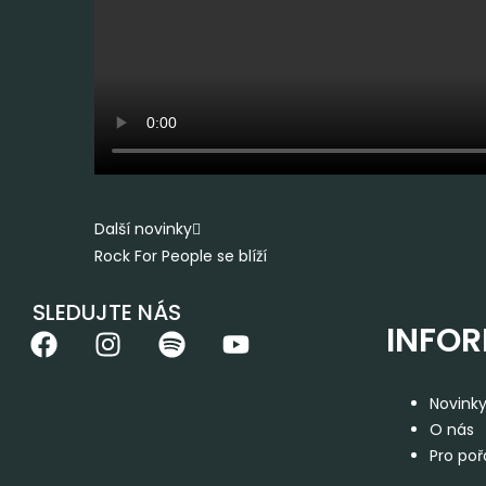
Další novinky
Rock For People se blíží
SLEDUJTE NÁS
INFO
Novink
O nás
Pro poř