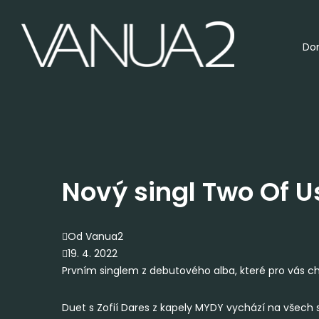
Do
Nový singl Two Of U
Od Vanua2
19. 4. 2022
Prvním singlem z debutového alba, které pro vás 
Duet s Zofií Dares z kapely MYDY vychází na všech