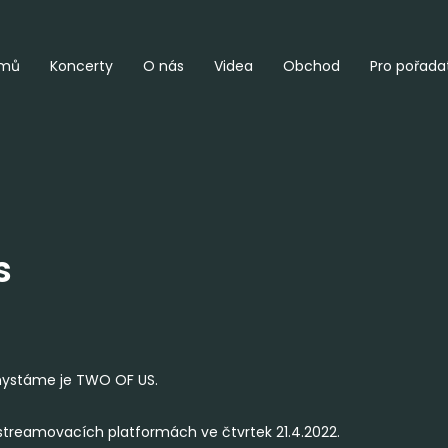
mů
Koncerty
O nás
Videa
Obchod
Pro pořada
s
chystáme je TWO OF US.
 streamovacích platformách ve čtvrtek 21.4.2022.