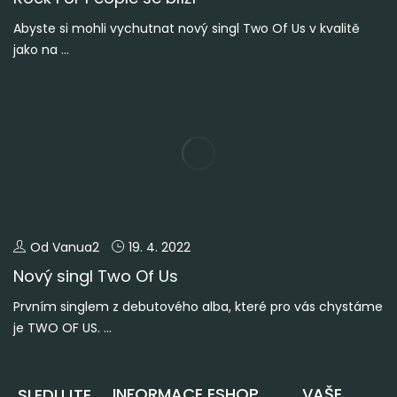
Abyste si mohli vychutnat nový singl Two Of Us v kvalitě
jako na ...
Od Vanua2
19. 4. 2022
Nový singl Two Of Us
Prvním singlem z debutového alba, které pro vás chystáme
je TWO OF US. ...
INFORMACE
ESHOP
VAŠE
SLEDUJTE