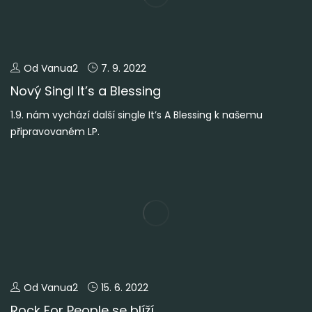
Od Vanua2
7. 9. 2022
Nový Singl It’s a Blessing
1.9. nám vychází další single It’s A Blessing k našemu
připravovaném LP.
Od Vanua2
15. 6. 2022
Rock For People se blíží