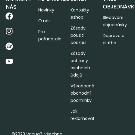
OBJEDNÁVK
NÁS
Novinky
Kontakty –
eshop
Sledování
O nás
objednávky
Zásady
Pro
použití
Doprava a
pořadatele
cookies
platba
Zásady
ochrany
osobních
údajů
Všeobecné
obchodní
podmínky
Jak
reklamovat
©2023 Vanua2, všechna