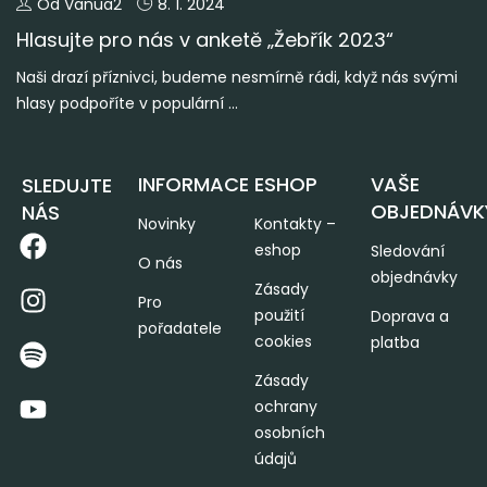
Od Vanua2
8. 1. 2024
Hlasujte pro nás v anketě „Žebřík 2023“
Naši drazí příznivci, budeme nesmírně rádi, když nás svými
hlasy podpoříte v populární ...
INFORMACE
ESHOP
VAŠE
SLEDUJTE
OBJEDNÁVK
NÁS
Novinky
Kontakty –
eshop
Sledování
O nás
objednávky
Zásady
Pro
použití
Doprava a
pořadatele
cookies
platba
Zásady
ochrany
osobních
údajů