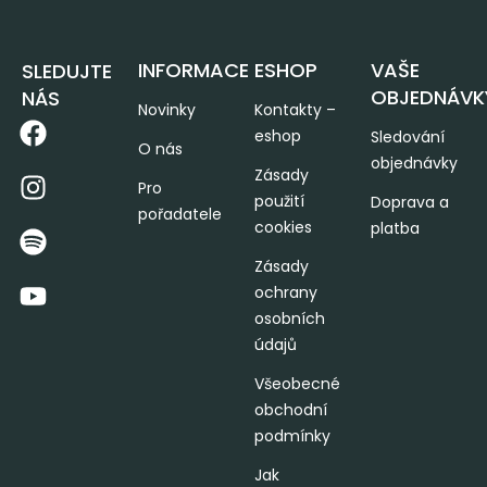
INFORMACE
ESHOP
VAŠE
SLEDUJTE
OBJEDNÁVK
NÁS
Novinky
Kontakty –
eshop
Sledování
O nás
objednávky
Zásady
Pro
použití
Doprava a
pořadatele
cookies
platba
Zásady
ochrany
osobních
údajů
Všeobecné
obchodní
podmínky
Jak